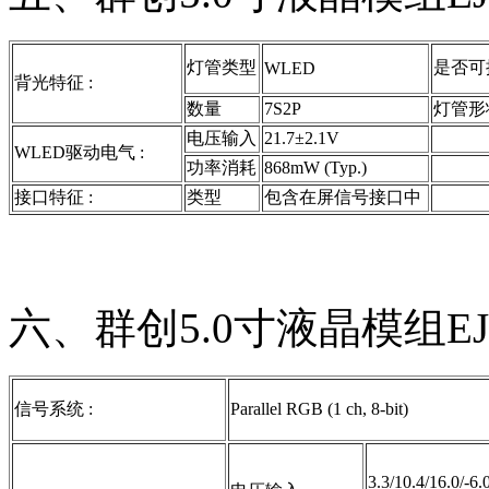
灯管类型
是否可
WLED
背光特征 :
数量
7S2P
灯管形
电压输入
21.7±2.1V
WLED驱动电气 :
功率消耗
868mW (Typ.)
接口特征 :
类型
包含在屏信号接口中
六、群创5.0寸液晶模组EJ
信号系统 :
Parallel RGB (1 ch, 8-bit)
3.3/10.4/16.0/-6.