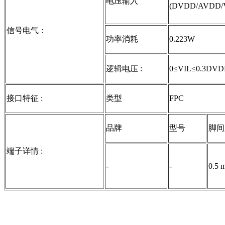
电压输入
(DVDD/AVDD/
信号电气：
功率消耗
0.223W
逻辑电压 :
0≤VIL≤0.3DV
接口特征 :
类型
FPC
品牌
型号
脚间
端子详情 :
-
-
0.5 