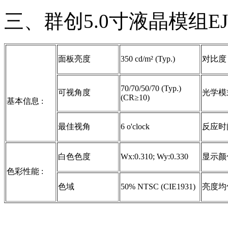
三、群创5.0寸液晶模组EJ
面板亮度
350 cd/m² (Typ.)
对比度
70/70/50/70 (Typ.)
可视角度
光学模
(CR≥10)
基本信息 :
最佳视角
6 o'clock
反应时
白色色度
Wx:0.310; Wy:0.330
显示颜
色彩性能 :
色域
50% NTSC (CIE1931)
亮度均