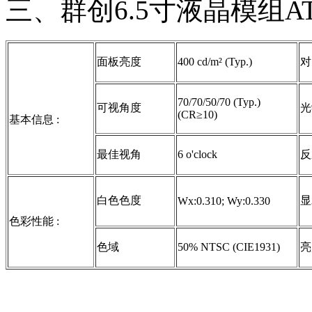
三、群创6.5寸液晶模组AT
面板亮度
400 cd/m² (Typ.)
对
70/70/50/70 (Typ.)
可视角度
光
(CR≥10)
基本信息 :
最佳视角
6 o'clock
反
白色色度
显
Wx:0.310; Wy:0.330
色彩性能 :
色域
50% NTSC (CIE1931)
亮