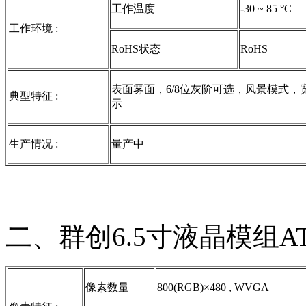
工作温度
-30 ~ 85 °C
工作环境 :
RoHS状态
RoHS
表面雾面，6/8位灰阶可选，风景模式，宽
典型特征 :
示
生产情况 :
量产中
二、群创6.5寸液晶模组AT
像素数量
800(RGB)×480 , WVGA